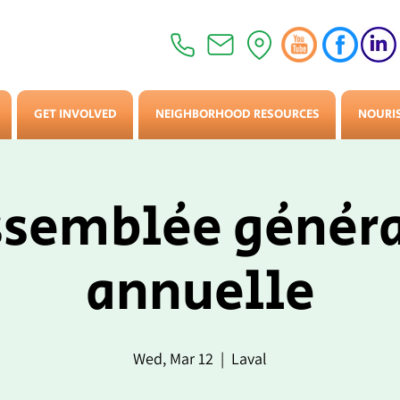
GET INVOLVED
NEIGHBORHOOD RESOURCES
NOURI
semblée génér
annuelle
Wed, Mar 12
  |  
Laval