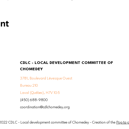
ent
CDLC - LOCAL DEVELOPMENT COMMITTEE OF
CHOMEDEY
3781, Boulevard Lévesque Ouest
Bureau 210
Laval (Québec), H7V 1G5
(450) 688-9800
coordination@cdlchomedey.org
2022 CDLC - Local development committee of Chomedey - Creation of the
Pop ta 