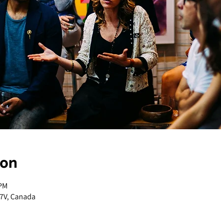
ion
 PM
H7V, Canada