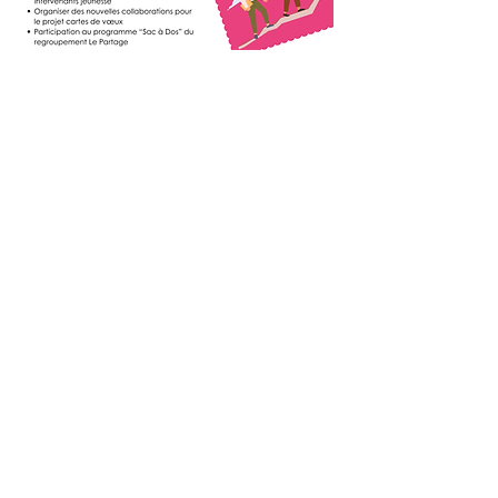
4- Quartier
nourricier