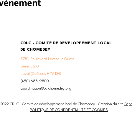
 événement
CDLC - COMITÉ DE DÉVELOPPEMENT LOCAL
DE CHOMEDEY
3781, Boulevard Lévesque Ouest
Bureau 210
Laval (Québec), H7V 1G5
(450) 688-9800
coordination@cdlchomedey.org
2022 CDLC - Comité de développement local de Chomedey - Création du site
Pop 
POLITIQUE DE CONFIDENTIALITÉ ET COOKIES